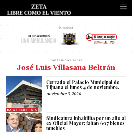
- Publicidad -
Contenidos sobre
José Luis Villasana Beltrán
Cerrado el Palacio Municipal de
Tijuana el lunes 4 de noviembre.
noviembre 3, 2024
BAJA CALIFORNIA
Sindicatura inhabilita por un año al
ex Oficial Mayor; faltan 607 bienes
muebles