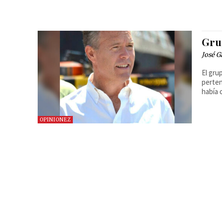
Gru
José G
El gru
perten
había 
OPINIONEZ