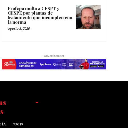
Profepa multa a CESPT y
CESPE por plantas de
tratamiento que incumplen con
la norma
agosto 3, 2026
- Advertisement -
as
-
s
DÍA
73019