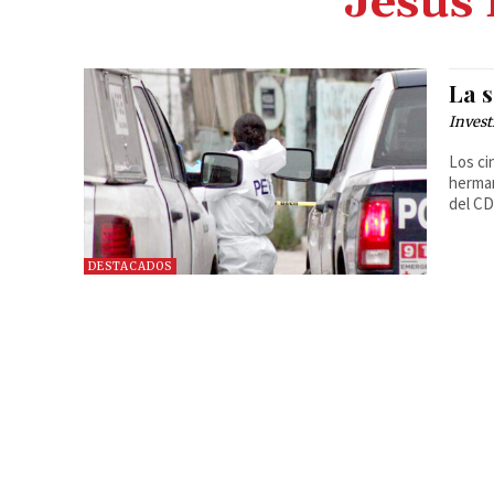
Jesús 
La 
Invest
Los ci
herman
del CD
DESTACADOS