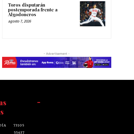
Toros disputarán
postemporada frente a
Algodoneros
agosto 7, 2026
- Advertisement -
as
-
s
DÍA
73105
55637