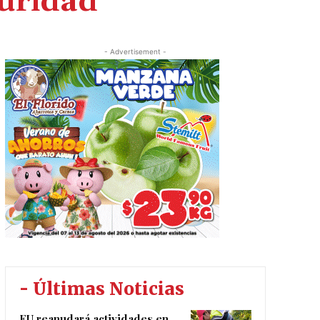
guridad
- Advertisement -
- Últimas Noticias
EU reanudará actividades en