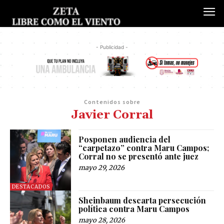
- Publicidad -
Contenidos sobre
Javier Corral
Posponen audiencia del
“carpetazo” contra Maru Campos;
Corral no se presentó ante juez
mayo 29, 2026
DESTACADOS
Sheinbaum descarta persecución
política contra Maru Campos
mayo 28, 2026