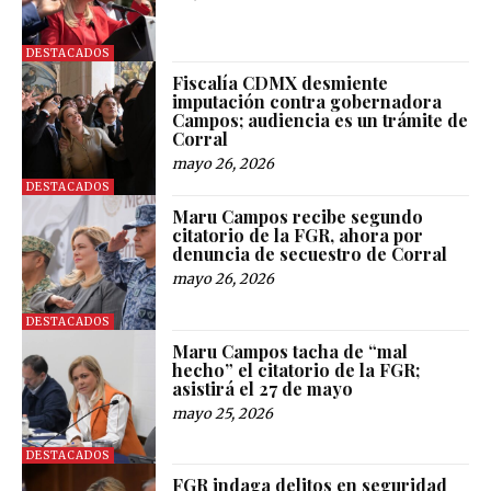
DESTACADOS
Fiscalía CDMX desmiente
imputación contra gobernadora
Campos; audiencia es un trámite de
Corral
mayo 26, 2026
DESTACADOS
Maru Campos recibe segundo
citatorio de la FGR, ahora por
denuncia de secuestro de Corral
mayo 26, 2026
DESTACADOS
Maru Campos tacha de “mal
hecho” el citatorio de la FGR;
asistirá el 27 de mayo
mayo 25, 2026
DESTACADOS
FGR indaga delitos en seguridad