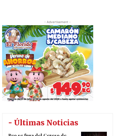
- Advertisement -
- Últimas Noticias
Reo se fuga del Cereso de