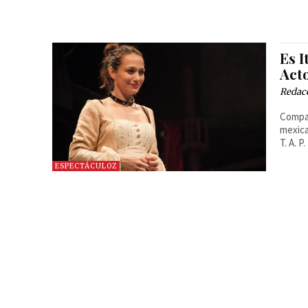
Es I
Act
Redac
Compar
mexica
T. A. 
ESPECTÁCULOZ