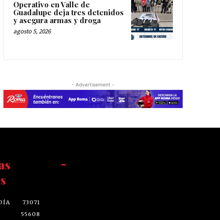
Operativo en Valle de
Guadalupe deja tres detenidos
y asegura armas y droga
agosto 5, 2026
- Advertisement -
as
-
s
DÍA
73071
55608