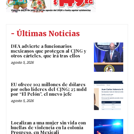
- Últimas Noticias
DEA advierte a funcionarios
mexicanos que protegen al CJNG y
otros cárteles, que irá tras ellos
agosto 5, 2026
EU ofrece 102 millones de dólares
por ocho líderes del CJNG; 25 mdd
por “El Pelón”, el nuevo jefe
agosto 5, 2026
Localizan a una mujer sin vida con
huellas de violencia en la colonia
Progreso, en Mexicali