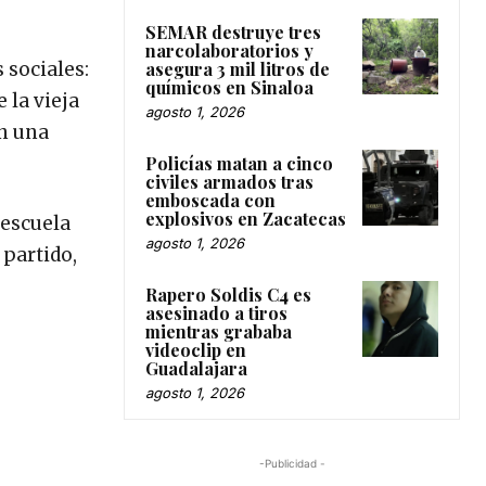
SEMAR destruye tres
narcolaboratorios y
 sociales:
asegura 3 mil litros de
químicos en Sinaloa
 la vieja
agosto 1, 2026
en una
Policías matan a cinco
civiles armados tras
emboscada con
explosivos en Zacatecas
 escuela
agosto 1, 2026
 partido,
Rapero Soldis C4 es
asesinado a tiros
mientras grababa
videoclip en
Guadalajara
agosto 1, 2026
-Publicidad -