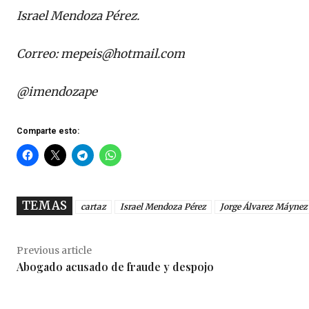
Israel Mendoza Pérez.
Correo:
mepeis@hotmail.com
@imendozape
Comparte esto:
TEMAS
cartaz
Israel Mendoza Pérez
Jorge Álvarez Máynez
Previous article
Abogado acusado de fraude y despojo