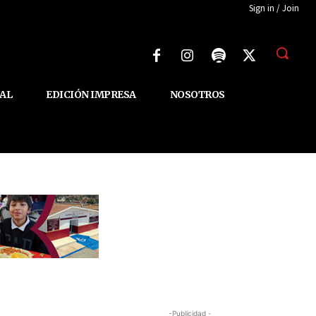
Sign in / Join
AL
EDICIÓN IMPRESA
NOSOTROS
-Publicidad -