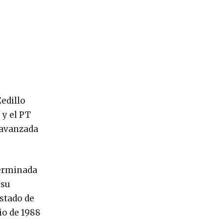
Zedillo
 y el PT
e avanzada
germinada
 su
Estado de
io de 1988