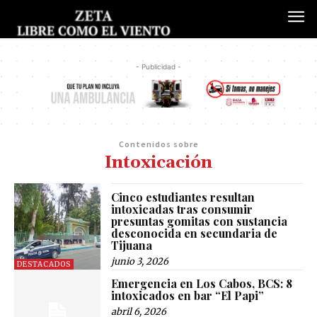
- Publicidad -
Contenidos sobre
Intoxicación
Cinco estudiantes resultan
intoxicadas tras consumir
presuntas gomitas con sustancia
desconocida en secundaria de
Tijuana
junio 3, 2026
DESTACADOS
​Emergencia en Los Cabos, BCS: 8
intoxicados en bar “El Papi”
abril 6, 2026