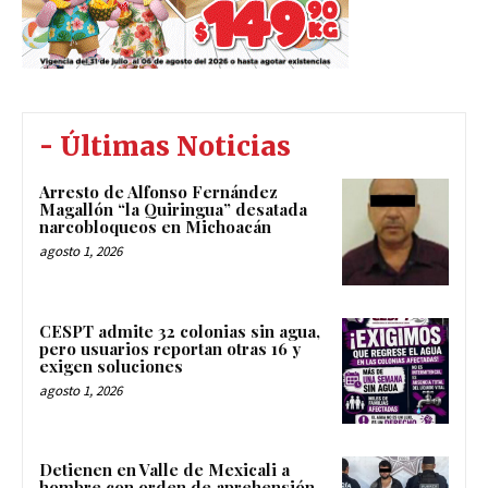
- Últimas Noticias
Arresto de Alfonso Fernández
Magallón “la Quiringua” desatada
narcobloqueos en Michoacán
agosto 1, 2026
CESPT admite 32 colonias sin agua,
pero usuarios reportan otras 16 y
exigen soluciones
agosto 1, 2026
Detienen en Valle de Mexicali a
hombre con orden de aprehensión