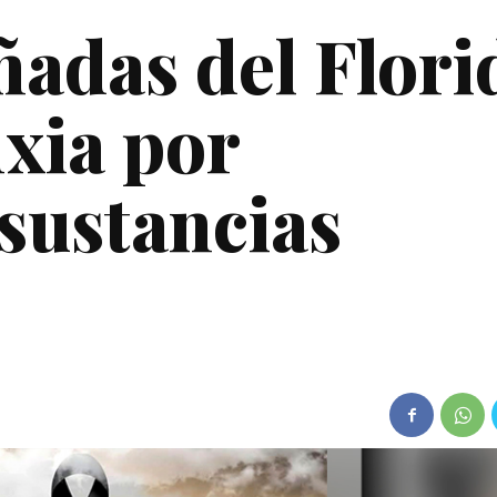
ñadas del Flori
ixia por
 sustancias