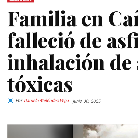
Familia en Ca
falleció de asf
inhalación de
tóxicas
Por
Daniela Meléndez Vega
junio 30, 2025