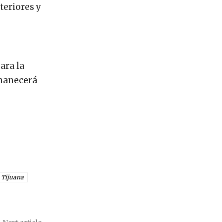
teriores y
ara la
rmanecerá
Tijuana