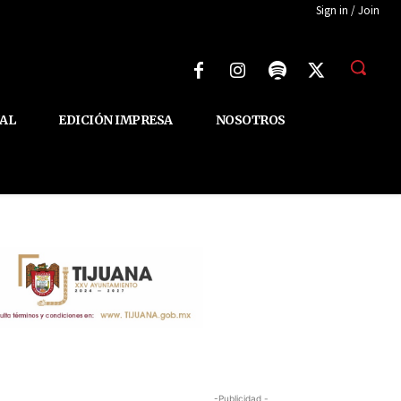
Sign in / Join
AL
EDICIÓN IMPRESA
NOSOTROS
-Publicidad -