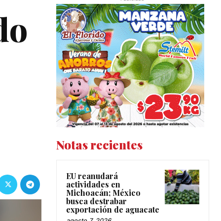
do
Notas recientes
EU reanudará
actividades en
Michoacán; México
busca destrabar
exportación de aguacate
agosto 7, 2026