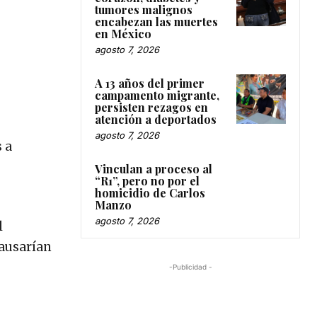
tumores malignos
encabezan las muertes
en México
agosto 7, 2026
A 13 años del primer
campamento migrante,
persisten rezagos en
atención a deportados
agosto 7, 2026
 a
Vinculan a proceso al
“R1”, pero no por el
homicidio de Carlos
Manzo
agosto 7, 2026
l
pausarían
-Publicidad -