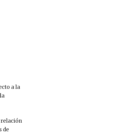
cto a la
la
 relación
s de