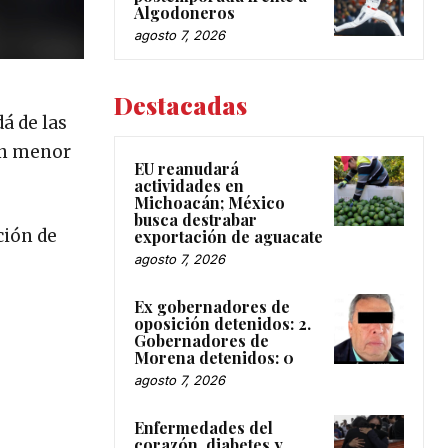
Algodoneros
agosto 7, 2026
Destacadas
dá de las
 un menor
EU reanudará
actividades en
Michoacán; México
busca destrabar
ción de
exportación de aguacate
agosto 7, 2026
Ex gobernadores de
oposición detenidos: 2.
Gobernadores de
Morena detenidos: 0
agosto 7, 2026
Enfermedades del
corazón, diabetes y