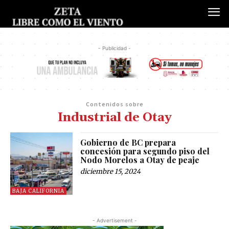
- Publicidad -
Contenidos sobre
Industrial de Otay
Gobierno de BC prepara
concesión para segundo piso del
Nodo Morelos a Otay de peaje
diciembre 15, 2024
BAJA CALIFORNIA
- Advertisement -