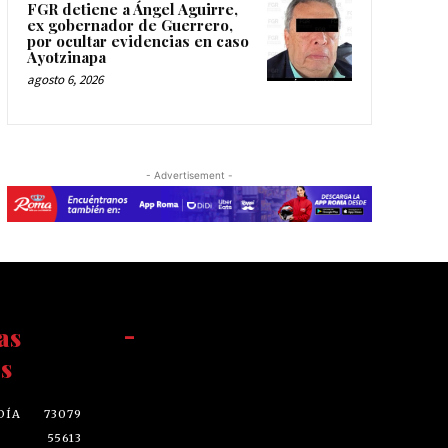
FGR detiene a Ángel Aguirre,
ex gobernador de Guerrero,
por ocultar evidencias en caso
Ayotzinapa
agosto 6, 2026
- Advertisement -
as
-
s
DÍA
73079
55613