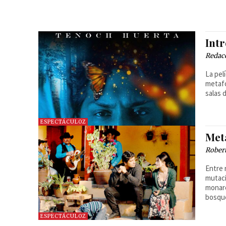
Int
Redac
La pel
metafó
salas 
ESPECTÁCULOZ
Met
Robert
Entre 
mutaci
monarc
bosqu
ESPECTÁCULOZ