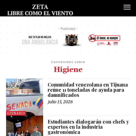
- Publicidad -
Contenidos sobre
Higiene
Comunidad venezolana en Tijuana
reúne 11 toneladas de ayuda para
damnificados
julio 13, 2026
EZENARIO
Estudiantes dialogarán con chefs y
expertos en la industria
gastronómica