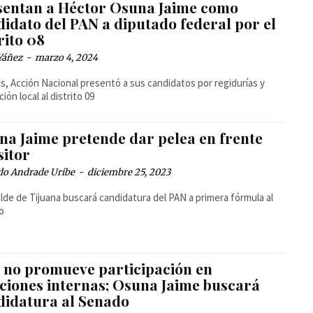
sentan a Héctor Osuna Jaime como
didato del PAN a diputado federal por el
rito 08
Yáñez
-
marzo 4, 2024
, Acción Nacional presentó a sus candidatos por regidurías y
ión local al distrito 09
na Jaime pretende dar pelea en frente
sitor
do Andrade Uribe
-
diciembre 25, 2023
alde de Tijuana buscará candidatura del PAN a primera fórmula al
o
 no promueve participación en
cciones internas; Osuna Jaime buscará
didatura al Senado