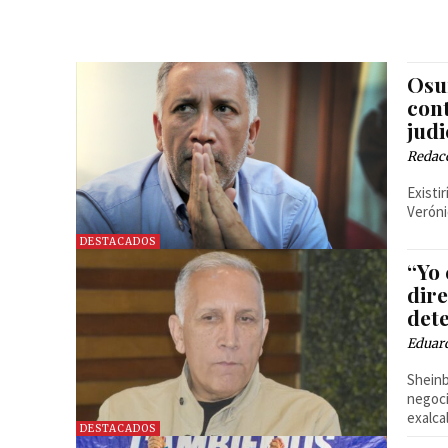
Osu
cont
jud
Redac
Existi
Veróni
DESTACADOS
“Yo 
dir
det
Eduar
Sheinb
negoci
exalca
DESTACADOS