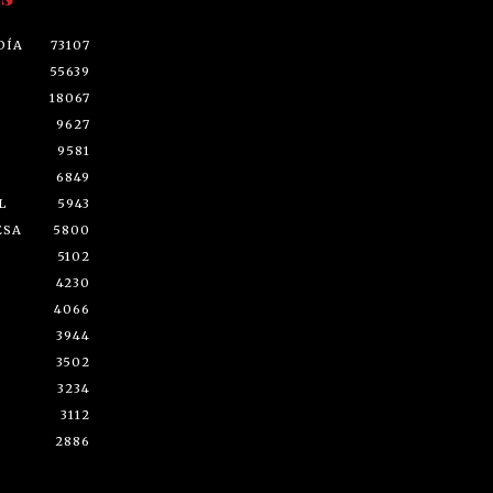
DÍA
73107
55639
18067
9627
9581
6849
L
5943
ESA
5800
5102
4230
4066
3944
3502
3234
3112
2886