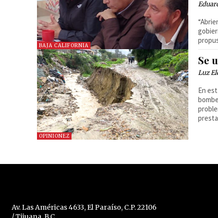
Eduar
“Abrie
gobier
propu
BAJA CALIFORNIA
Se 
Luz El
En est
bomber
proble
presta
OPINIONEZ
Av. Las Américas 4633, El Paraíso, C.P. 22106
/ Tijuana, B.C.