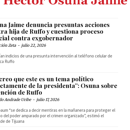
Héctor Osuna Jaime
na Jaime denuncia presuntas acciones
ra hija de Ruffo y cuestiona proceso
icial contra exgobernador
ción Zeta
-
julio 22, 2026
rían indicios de una presunta intervención al teléfono celular de
ca Ruffo
creo que este es un tema político
ectamente de la presidenta”: Osuna sobre
ención de Ruffo
do Andrade Uribe
-
julio 17, 2026
aum “se dedica a decir mentiras en la mañanera para proteger el
o del poder amparado por el crimen organizado”, estimó el
lde de Tijuana