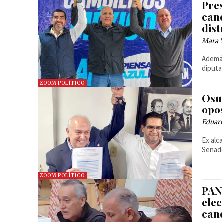
Pre
can
dist
Mara 
Además
diputac
ZOOM POLÍTICO
Osu
opo
Eduar
Ex alc
Senad
ZOOM POLÍTICO
PAN
ele
can