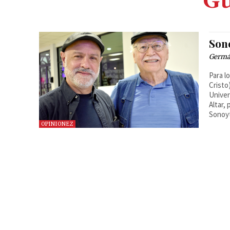
Gu
Sono
Germá
Para l
Cristo
Univer
Altar,
Sonoyt
OPINIONEZ