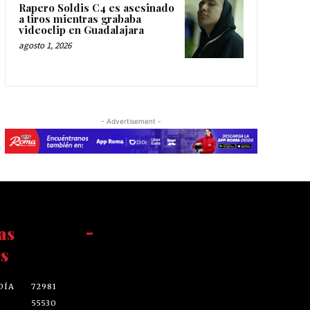
Rapero Soldis C4 es asesinado
a tiros mientras grababa
videoclip en Guadalajara
agosto 1, 2026
- Advertisement -
as
-
s
DÍA
72981
55530