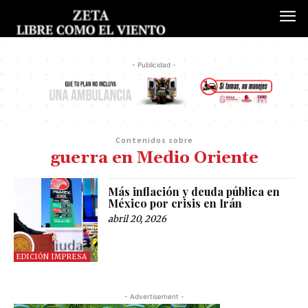
- Publicidad -
Contenidos sobre
guerra en Medio Oriente
Más inflación y deuda pública en
México por crisis en Irán
abril 20, 2026
EDICIÓN IMPRESA
- Advertisement -