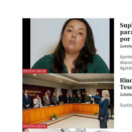
Sup
para
por
Loren
Ayerim
dispos
Agatón
DESTACADOS
Rin
Tes
Loren
Sustit
DESTACADOS