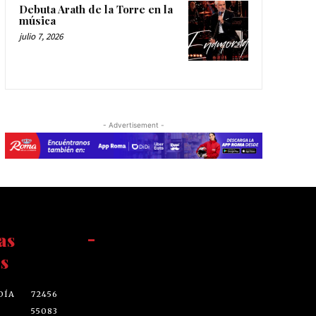
Debuta Arath de la Torre en la
música
julio 7, 2026
- Advertisement -
as
-
s
DÍA
72456
55083