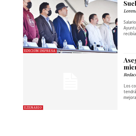
Sue
Loren
Salari
Ayunta
recibí
EDICIÓN IMPRESA
Ase
mic
Redac
Los co
tendrá
mejora
EZENARIO