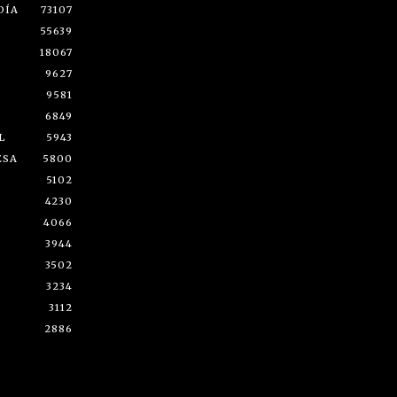
DÍA
73107
55639
18067
9627
9581
6849
L
5943
ESA
5800
5102
4230
4066
3944
3502
3234
3112
2886