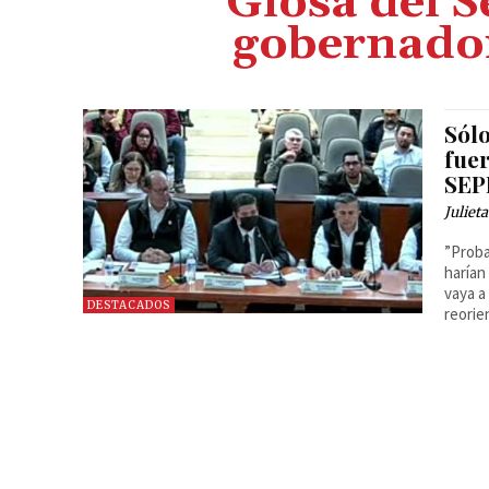
Glosa del 
gobernador
Sólo
fuer
SE
Juliet
”Proba
harían
vaya a
DESTACADOS
reorie