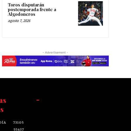
Toros disputarán
postemporada frente a
Algodoneros
agosto 7, 2026
- Advertisement -
as
-
s
DÍA
73105
55637