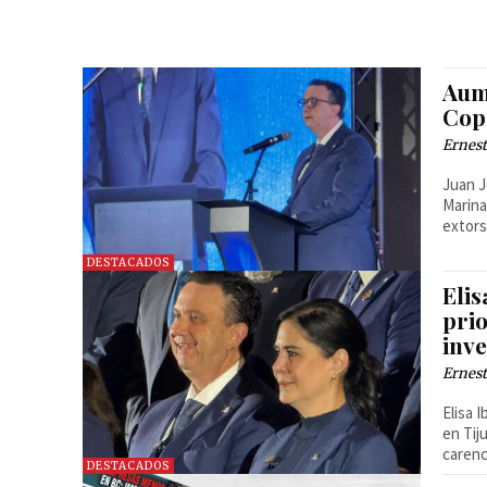
Aum
Cop
Ernest
Juan J
Marina
extors
DESTACADOS
Eli
prio
inv
Ernest
Elisa 
en Tij
carenc
DESTACADOS