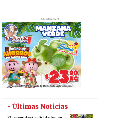
- Advertisement -
- Últimas Noticias
EU reanudará actividades en