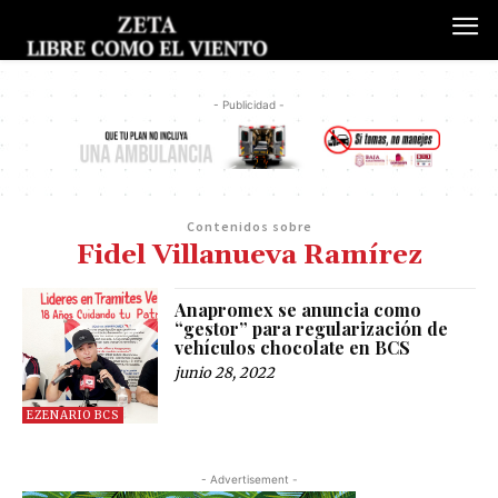
- Publicidad -
Contenidos sobre
Fidel Villanueva Ramírez
Anapromex se anuncia como
“gestor” para regularización de
vehículos chocolate en BCS
junio 28, 2022
EZENARIO BCS
- Advertisement -