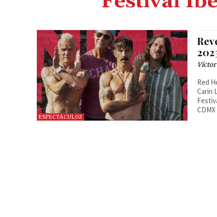
Festival I
Reve
202
Víctor
Red Ho
Carin 
Festiv
CDMX
ESPECTÁCULOZ