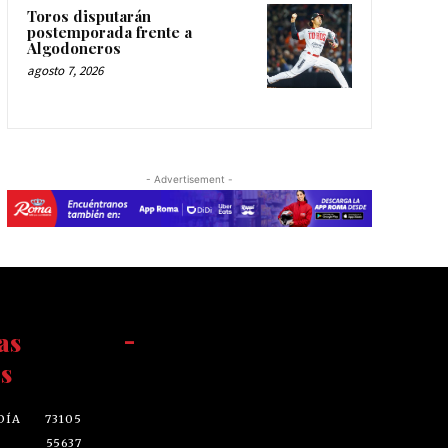
Toros disputarán
postemporada frente a
Algodoneros
agosto 7, 2026
- Advertisement -
as
-
s
DÍA
73105
55637