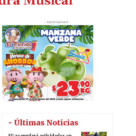
ura Musical
- Advertisement -
- Últimas Noticias
EU reanudará actividades en