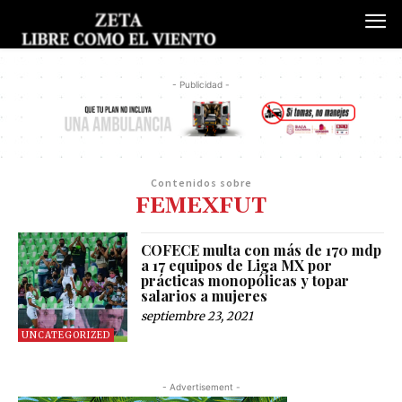
- Publicidad -
Contenidos sobre
FEMEXFUT
COFECE multa con más de 170 mdp
a 17 equipos de Liga MX por
prácticas monopólicas y topar
salarios a mujeres
septiembre 23, 2021
UNCATEGORIZED
- Advertisement -