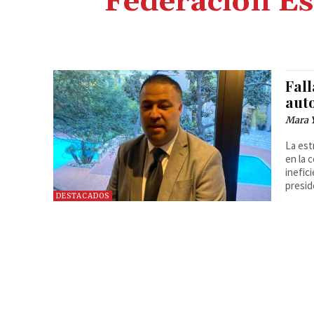
Federación Est
Fall
aut
Mara 
La est
en la 
inefic
presi
DESTACADOS