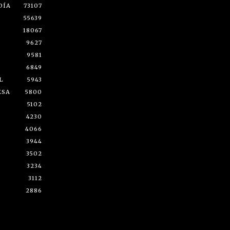
DÍA
73107
55639
18067
9627
9581
6849
L
5943
ESA
5800
5102
4230
4066
3944
3502
3234
3112
2886