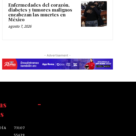
Enfermedades del corazón,
diabetes y tumores malignos
encabezan las muertes en
México
agosto 7, 2026
- Advertisement -
as
-
s
DÍA
73107
55639