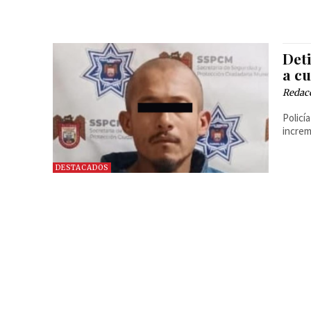
Det
a c
Redac
Policí
increm
DESTACADOS