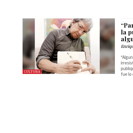
“Par
la p
alg
Enriq
“Algun
irresi
publiq
CULTURA
fue lo