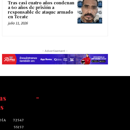
Tras casi cuatro años condenan
a 60 años de prisión a
responsable de ataque armado
en Tecate
julio 11, 2026
- Advertisement -
as
-
s
DÍA
72547
55157