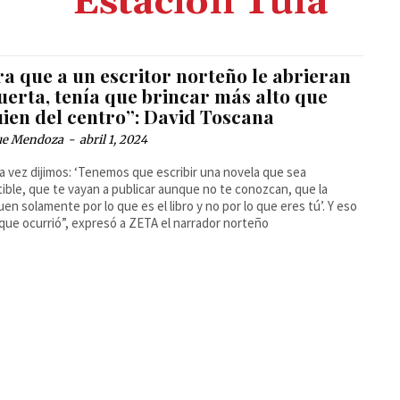
Estación Tula
a que a un escritor norteño le abrieran
uerta, tenía que brincar más alto que
uien del centro”: David Toscana
ue Mendoza
-
abril 1, 2024
a vez dijimos: ‘Tenemos que escribir una novela que sea
stible, que te vayan a publicar aunque no te conozcan, que la
uen solamente por lo que es el libro y no por lo que eres tú’. Y eso
 que ocurrió”, expresó a ZETA el narrador norteño