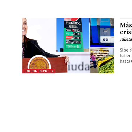
Más
cris
Juliet
Si se 
haber 
hasta 
EDICIÓN IMPRESA