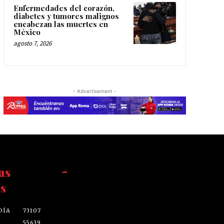
Enfermedades del corazón,
diabetes y tumores malignos
encabezan las muertes en
México
agosto 7, 2026
- Advertisement -
as
-
s
DÍA
73107
55639