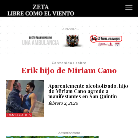
- Publicidad -
Contenidos sobre
Erik hijo de Miriam Cano
Aparentemente alcoholizado, hijo
de Miriam Cano agrede a
manifestantes en San Quintín
febrero 2, 2026
DESTACADOS
- Advertisement -