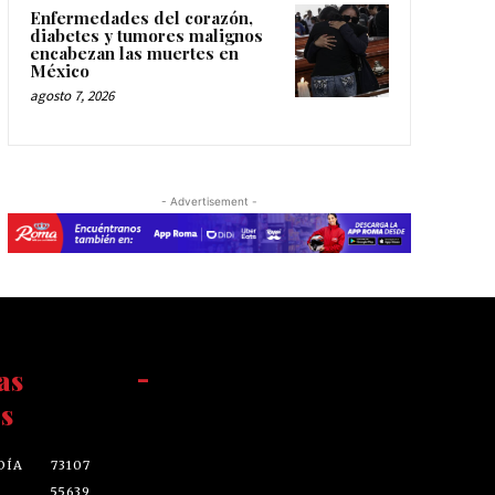
Enfermedades del corazón,
diabetes y tumores malignos
encabezan las muertes en
México
agosto 7, 2026
- Advertisement -
as
-
s
DÍA
73107
55639