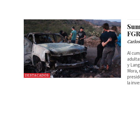
Sum
FGR;
Carlos
Al cum
adulta
y Lang
Mora, 
DESTACADOS
presid
la inv