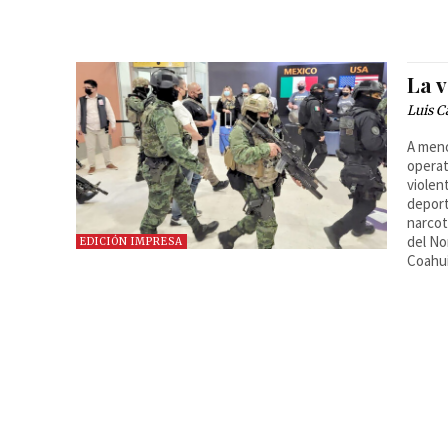
La 
Luis C
A meno
operat
violen
deport
narcot
del No
EDICIÓN IMPRESA
Coahui