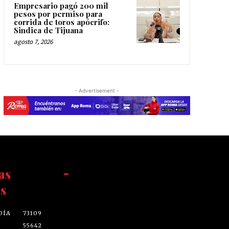
Empresario pagó 200 mil
pesos por permiso para
corrida de toros apócrifo:
Sindica de Tijuana
agosto 7, 2026
- Advertisement -
as
-
s
DÍA
73109
55642