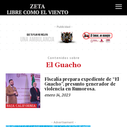
- Publicidad -
Contenidos sobre
El Guacho
Fiscalía prepara expediente de “El
Guacho”, presunto generador de
violencia en Rumorosa.
enero 14, 2023
BAJA CALIFORNIA
- Advertisement -