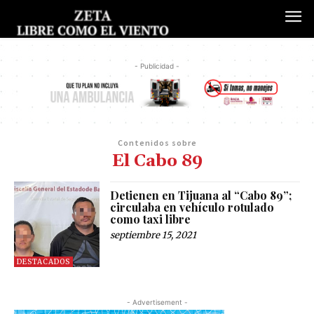
- Publicidad -
Contenidos sobre
El Cabo 89
Detienen en Tijuana al “Cabo 89”;
circulaba en vehículo rotulado
como taxi libre
septiembre 15, 2021
DESTACADOS
- Advertisement -