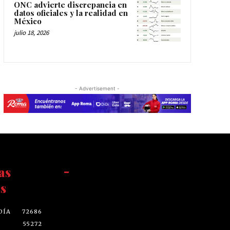
ONC advierte discrepancia en
datos oficiales y la realidad en
México
julio 18, 2026
- Advertisement -
as
-
s
DÍA
72686
55272