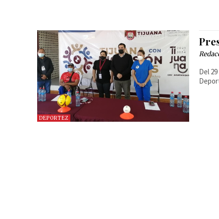
Pre
Redac
Del 29
Deport
DEPORTEZ