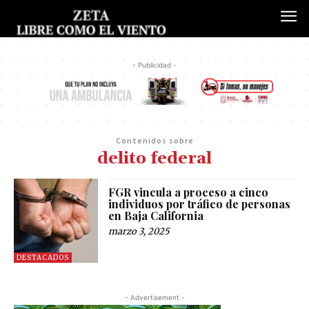
- Publicidad -
Contenidos sobre
delito federal
FGR vincula a proceso a cinco
individuos por tráfico de personas
en Baja California
marzo 3, 2025
DESTACADOS
- Advertisement -