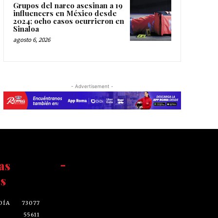
Grupos del narco asesinan a 19
influencers en México desde
2024; ocho casos ocurrieron en
Sinaloa
agosto 6, 2026
- Advertisement -
as
-
s
DÍA
73077
55611