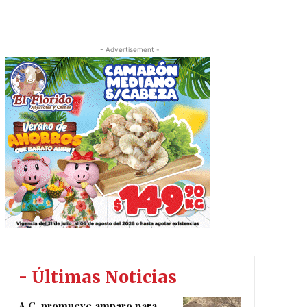
- Advertisement -
- Últimas Noticias
A.C. promueve amparo para