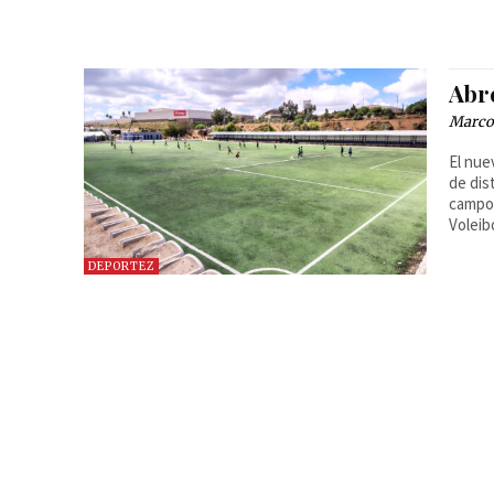
Abr
Marcos
El nue
de dis
campo 
Voleib
DEPORTEZ