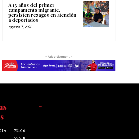
A 13 años del primer
campamento migrante,
persisten rezagos en atención
a deportados
agosto 7, 2026
- Advertisement -
as
-
s
DÍA
73106
55638