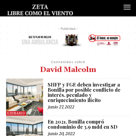
- Publicidad -
Contenidos sobre
David Malcolm
SHFP y FGE deben investigar a
Bonilla por posible conflicto de
interés, peculado y
enriquecimiento ilícito
junio 27, 2022
EZENARIO
En 2021, Bonilla compró
condominio de 3.9 mdd en SD
junio 20, 2022