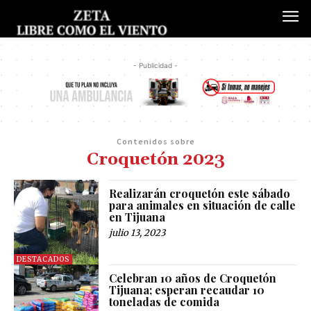
- Publicidad -
Contenidos sobre
Croquetón 2023
Realizarán croquetón este sábado
para animales en situación de calle
en Tijuana
julio 13, 2023
DESTACADOS
Celebran 10 años de Croquetón
Tijuana; esperan recaudar 10
toneladas de comida