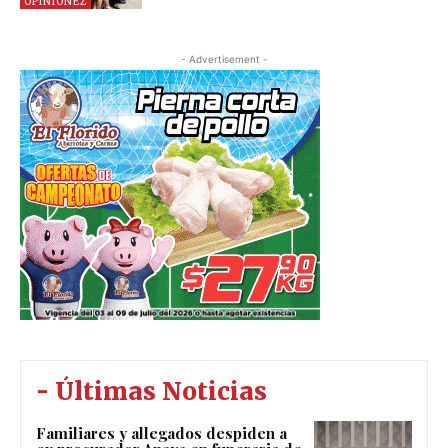
OPINIONEZ
- Advertisement -
- Últimas Noticias
Familiares y allegados despiden a