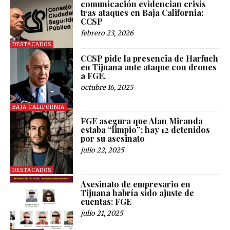
comunicación evidencian crisis
tras ataques en Baja California:
CCSP
febrero 23, 2026
DESTACADOS
CCSP pide la presencia de Harfuch
en Tijuana ante ataque con drones
a FGE.
octubre 16, 2025
BAJA CALIFORNIA
FGE asegura que Alan Miranda
estaba “limpio”; hay 12 detenidos
por su asesinato
julio 22, 2025
DESTACADOS
Asesinato de empresario en
Tijuana habría sido ajuste de
cuentas: FGE
julio 21, 2025