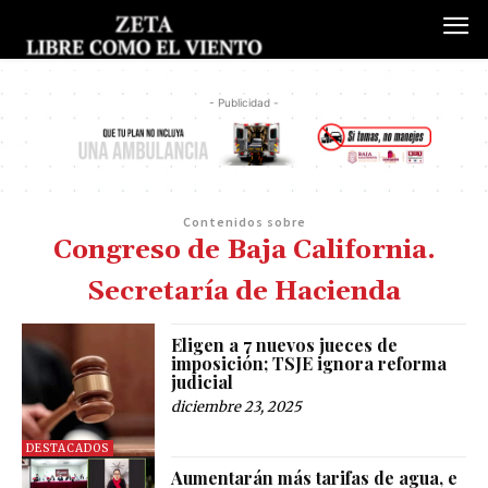
- Publicidad -
Contenidos sobre
Congreso de Baja California.
Secretaría de Hacienda
Eligen a 7 nuevos jueces de
imposición; TSJE ignora reforma
judicial
diciembre 23, 2025
DESTACADOS
Aumentarán más tarifas de agua, e