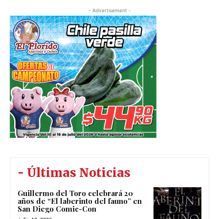
- Advertisement -
- Últimas Noticias
Guillermo del Toro celebrará 20
años de “El laberinto del fauno” en
San Diego Comic-Con