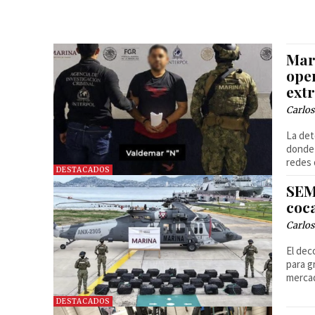
Mar
ope
ext
Carlos
La det
donde 
redes 
DESTACADOS
SEM
coc
Carlos
El dec
para g
mercad
DESTACADOS