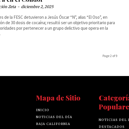
ción Zeta
-
diciembre 2, 2025
s de la FESC detuvieron a Jesús Óscar “N”, alias “El Oso”, en
ón de 30 dosis de cocaína; resultó ser un objetivo prioritario para
toridades por pertenecer a un grupo delictivo que opera en la
.
Page 2 of 9
Mapa de Sitio
Categorí
Populare
INICIO
NOTICIAS DEL DÍA
NOTICIAS DEL 
BAJA CALIFORNIA
DESTACADOS