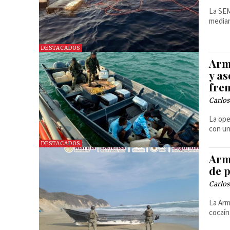
La SEM
median
DESTACADOS
Arm
y a
fren
Carlos
La ope
con un
DESTACADOS
Arm
de 
Carlos
La Arm
cocaín