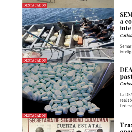
DESTACADOS
SEM
a c
inte
Carlos
Semar 
inteli
DESTACADOS
DEA
past
Carlos
La DEA
realiz
federa
DESTACADOS
Tras
ope