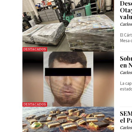
Des
Ota
val
Carlos
El Cár
Mesa d
DESTACADOS
Sob
en N
Carlos
La cap
estado
DESTACADOS
SEM
el P
Carlos