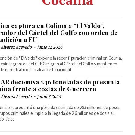
Cocaína
ina captura en Colima a “El Valdo”,
rador del Cártel del Golfo con orden de
radición a EU
 Álvarez Acevedo
-
junio 17, 2026
ención de "El Valdo" expone la reconfiguración criminal en Colima,
exintegrantes del CJNG migran al Cártel del Golfo y mantienen
de narcotráfico con alcance binacional.
AR decomisa 1.36 toneladas de presunta
aína frente a costas de Guerrero
 Álvarez Acevedo
-
junio 7, 2026
omiso representó una pérdida estimada de 283 millones de pesos
rupos criminales e impidió la llegada de 2.6 millones de dosis al
o ilícito.