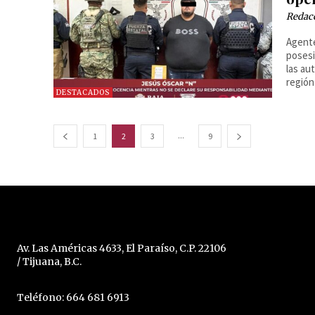
Redac
Agente
posesi
las au
región
DESTACADOS
...
1
2
3
9
Av. Las Américas 4633, El Paraíso, C.P. 22106
/ Tijuana, B.C.
Teléfono: 664 681 6913