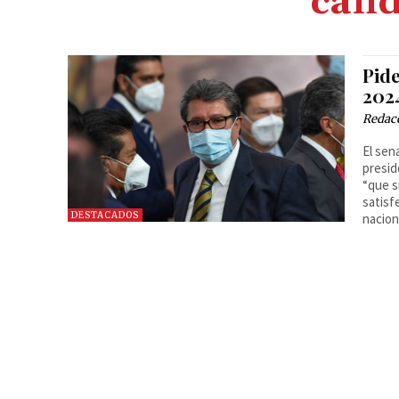
cand
Pid
202
Redac
El sen
presid
“que s
satisf
DESTACADOS
nacion