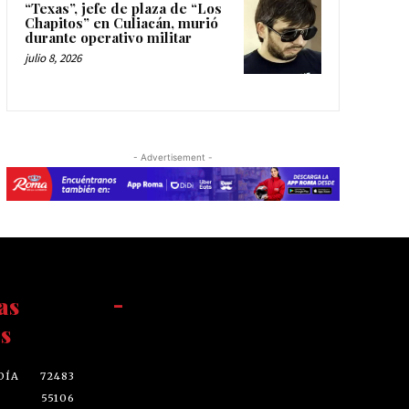
“Texas”, jefe de plaza de “Los
Chapitos” en Culiacán, murió
durante operativo militar
julio 8, 2026
- Advertisement -
as
-
s
DÍA
72483
55106