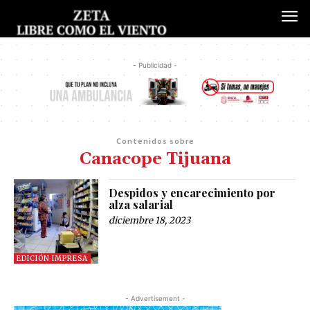
- Publicidad -
Contenidos sobre
Canacope Tijuana
Despidos y encarecimiento por
alza salarial
diciembre 18, 2023
EDICIÓN IMPRESA
- Advertisement -