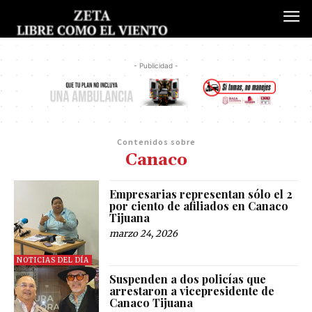
- Publicidad -
Contenidos sobre
Canaco
Empresarias representan sólo el 2
por ciento de afiliados en Canaco
Tijuana
marzo 24, 2026
NOTICIAS DEL DÍA
Suspenden a dos policías que
arrestaron a vicepresidente de
Canaco Tijuana