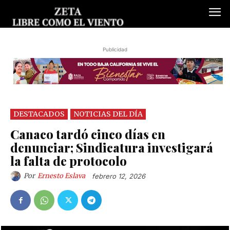
Publicidad
DESTACADOS
NOTICIAS DEL DÍA
Canaco tardó cinco días en
denunciar; Sindicatura investigará
la falta de protocolo
Por
Ernesto Eslava
febrero 12, 2026