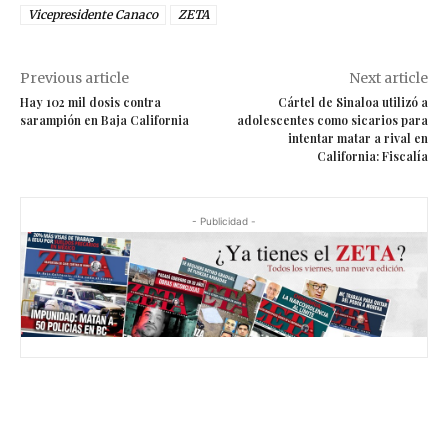
Vicepresidente Canaco
ZETA
Previous article
Next article
Hay 102 mil dosis contra
Cártel de Sinaloa utilizó a
sarampión en Baja California
adolescentes como sicarios para
intentar matar a rival en
California: Fiscalía
- Publicidad -