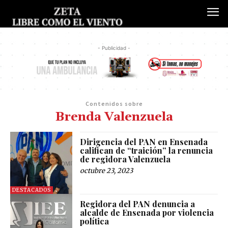
- Publicidad -
Contenidos sobre
Brenda Valenzuela
Dirigencia del PAN en Ensenada
califican de “traición” la renuncia
de regidora Valenzuela
octubre 23, 2023
DESTACADOS
Regidora del PAN denuncia a
alcalde de Ensenada por violencia
política