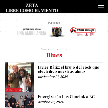
- Publicidad -
Contenidos sobre
Blues
Javier Bátiz: el brujo del rock que
electrificó nuestras almas
noviembre 21, 2025
OPINIONEZ
Energizarán Los Choclok a BC
octubre 28, 2024