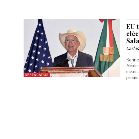
EU 
elé
Sal
Carlos
Kennet
México
mexica
DESTACADOS
promov