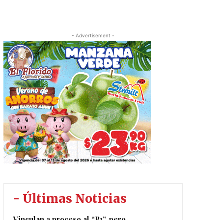
- Advertisement -
- Últimas Noticias
Vinculan a proceso al “R1”, pero