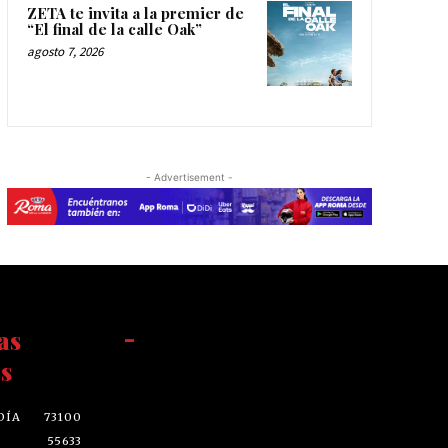
ZETA te invita a la premier de
“El final de la calle Oak”
agosto 7, 2026
- Advertisement -
as
-
s
DÍA
73100
55633