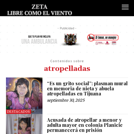
- Publicidad -
Contenidos sobre
atropelladas
“Es un grito social”: plasman mural
en memoria de nieta y abuela
atropelladas en Tijuana
septiembre 30, 2025
DESTACADOS
Acusada de atropellar a menor y
adulta mayor en colonia Planicie
permanecerá en prisión