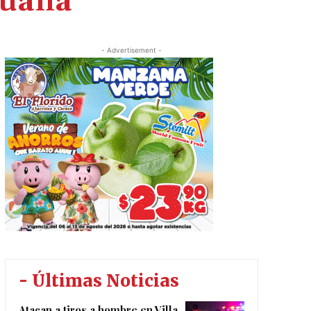
juana
- Advertisement -
- Últimas Noticias
Atacan a tiros a hombre en Villa