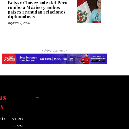
Betssy Chávez sale del Perú
rumbo a México y ambos
países reanudan relaciones
diplomáticas
agosto 7, 2026
- Advertisement -
as
-
s
DÍA
73092
55626