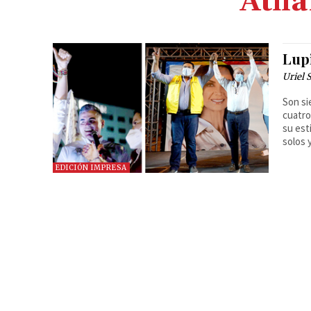
Atil
Lup
Uriel 
Son si
cuatro
su est
solos 
EDICIÓN IMPRESA